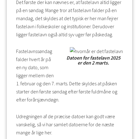
Det første der kan nævnes er, at fastelavn altid ligger
på en søndag. Mange tror at fastelavn falder på en
mandag, det skyldes at det typisk er her man fejrer
fastelavn i folkeskoler og institutioner. Derudover
ligger fastelavn også altid syv uger før påskedag.
Fastelavnssøndag
Datoen for fastelavn 2025
falder hvert år på
er den 2 marts.
en ny dato, som
ligger mellem den
1. februar og den 7. marts. Dette skyldes at påsken
starter den første søndag efter første fuldmåne og
efter forårsjævndøgn.
Udregningen af de præcise datoer kan godt være
vanskelig, så vi har samlet datoerne for de næste
mange år lige her.