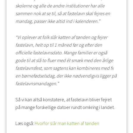
skolerne og alle de andre institutioner har alle
sammen nok at se til, så at fastelavn skal fejres en
mandag, passer ikke altid ind i kalenderen.”
“Vi oplever at folk slår katten af tønden og fejrer
fastelavn, helt op til 1 måned før og efter den
officielle fastelavnsdato. Mange familier er også
gode til at slå to fluer med ét smæk med den årlige
fastelavnsfest, som sagtens kan kombineres med fx
en børnefødselsdag, der ikke nødvendigvis ligger på
fastelavnsmandagen.”
Så vi kan altså konstatere, at fastelavn bliver fejret
på mange forskellige datoer rundt omkring i landet.
Læs også:
Hvorfor slår man katten af tønden