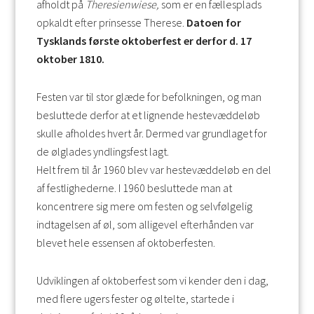
afholdt på
Theresienwiese,
som er en fællesplads
opkaldt efter prinsesse Therese.
Datoen for
Tysklands første oktoberfest er derfor d. 17
oktober 1810.
Festen var til stor glæde for befolkningen, og man
besluttede derfor at et lignende hestevæddeløb
skulle afholdes hvert år. Dermed var grundlaget for
de ølglades yndlingsfest lagt.
Helt frem til år 1960 blev var hestevæddeløb en del
af festlighederne. I 1960 besluttede man at
koncentrere sig mere om festen og selvfølgelig
indtagelsen af øl, som alligevel efterhånden var
blevet hele essensen af oktoberfesten.
Udviklingen af oktoberfest som vi kender den i dag,
med flere ugers fester og øltelte, startede i