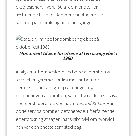
eksplosionen, hvoraf 50 af dem endte i en
livstruende tilstand. Bomben var placeret i en
skraldespand omkring hovedindgangen.
Monument til ære for ofrene af terrorangrebet i
1980.
Analyser af bombestedet indikere at bomben var
lavet af en gammelt britisk mortar-bombe.
Terroristen ansvarlig for placeringen og
detoneringen af bomben, var en højreekstremistisk
geologi studerende ved navn
Gundolf Köhler
. Han
døde selv da bomben detonerede. Efterfølgende
efterforskning af sagen, har skabt tvivl om hvorvidt
han var den eneste som stod bag.