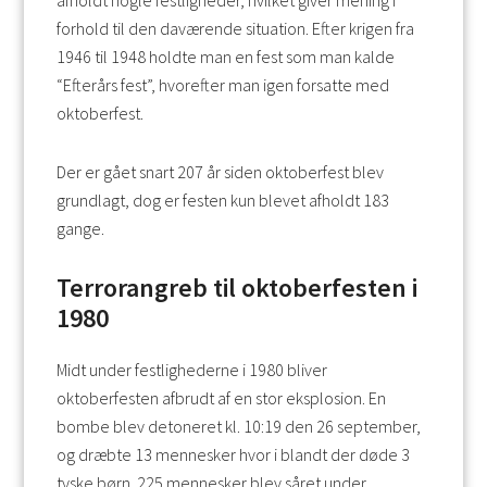
afholdt nogle festligheder, hvilket giver mening i
forhold til den daværende situation. Efter krigen fra
1946 til 1948 holdte man en fest som man kalde
“Efterårs fest”, hvorefter man igen forsatte med
oktoberfest.
Der er gået snart 207 år siden oktoberfest blev
grundlagt, dog er festen kun blevet afholdt 183
gange.
Terrorangreb til oktoberfesten i
1980
Midt under festlighederne i 1980 bliver
oktoberfesten afbrudt af en stor eksplosion. En
bombe blev detoneret kl. 10:19 den 26 september,
og dræbte 13 mennesker hvor i blandt der døde 3
tyske børn. 225 mennesker blev såret under