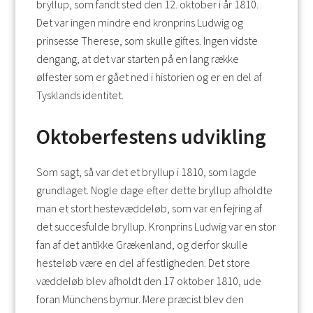
bryllup, som fandt sted den 12. oktober i år 1810.
Det var ingen mindre end kronprins Ludwig og
prinsesse Therese, som skulle giftes. Ingen vidste
dengang, at det var starten på en lang række
ølfester som er gået ned i historien og er en del af
Tysklands identitet.
Oktoberfestens udvikling
Som sagt, så var det et bryllup i 1810, som lagde
grundlaget. Nogle dage efter dette bryllup afholdte
man et stort hestevæddeløb, som var en fejring af
det succesfulde bryllup. Kronprins Ludwig var en stor
fan af det antikke Grækenland, og derfor skulle
hesteløb være en del af festligheden. Det store
væddeløb blev afholdt den 17 oktober 1810, ude
foran Münchens bymur. Mere præcist blev den