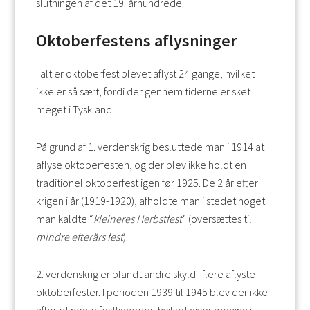
slutningen af det 19. århundrede.
Oktoberfestens aflysninger
I alt er oktoberfest blevet aflyst 24 gange, hvilket
ikke er så sært, fordi der gennem tiderne er sket
meget i Tyskland.
På grund af 1. verdenskrig besluttede man i 1914 at
aflyse oktoberfesten, og der blev ikke holdt en
traditionel oktoberfest igen før 1925. De 2 år efter
krigen i år (1919-1920), afholdte man i stedet noget
man kaldte “
kleineres Herbstfest
” (oversættes til
mindre efterårs fest
).
2. verdenskrig er blandt andre skyld i flere aflyste
oktoberfester. I perioden 1939 til 1945 blev der ikke