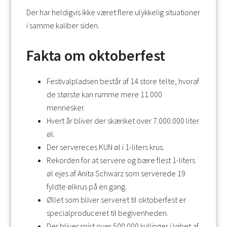
Der har heldigvis ikke været flere ulykkelig situationer
i samme kaliber siden.
Fakta om oktoberfest
Festivalpladsen består af 14 store telte, hvoraf
de største kan rumme mere 11.000
mennesker.
Hvert år bliver der skænket over 7.000.000 liter
øl.
Der servereces KUN øl i 1-liters krus.
Rekorden for at servere og bære flest 1-liters
øl ejes af Anita Schwarz som serverede 19
fyldte ølkrus på en gang.
Øllet som bliver serveret til oktoberfest er
specialproduceret til begivenheden.
Der bliver spist over 500.000 kyllinger i løbet af