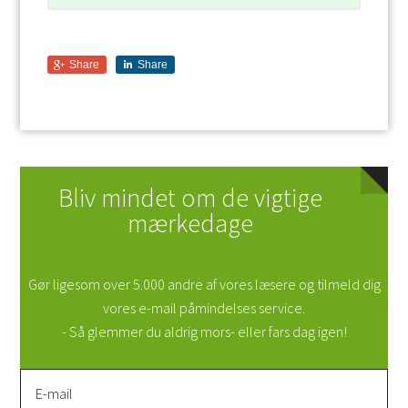
Share
Share
Bliv mindet om de vigtige
mærkedage
Gør ligesom over 5.000 andre af vores læsere og tilmeld dig
vores e-mail påmindelses service.
- Så glemmer du aldrig mors- eller fars dag igen!