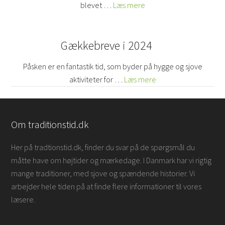
blevet …
Læs mere
Gækkebreve i 2024
Påsken er en fantastik tid, som byder på hygge og sjove
aktiviteter for …
Læs mere
Om traditionstid.dk
Her på tradtionstid.dk, finder du svar på de spørgsmål du
måtte have om højtider og mærkedage. I Danmark har vi rigtig
mange traditioner, med sjove og spændende historier. Vi
arbejder hele tiden på at finde flere informationer til vores
læsere.