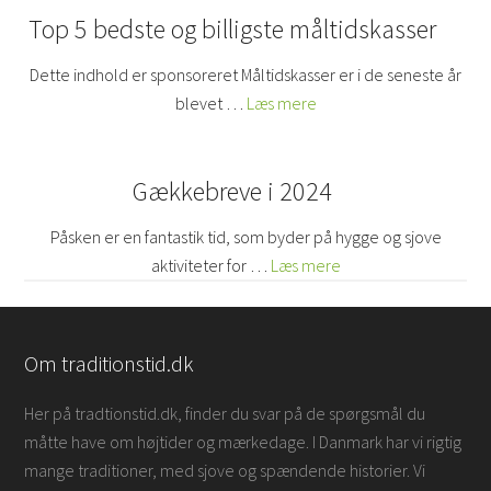
Top 5 bedste og billigste måltidskasser
Dette indhold er sponsoreret Måltidskasser er i de seneste år
blevet …
Læs mere
Gækkebreve i 2024
Påsken er en fantastik tid, som byder på hygge og sjove
aktiviteter for …
Læs mere
Om traditionstid.dk
Her på tradtionstid.dk, finder du svar på de spørgsmål du
måtte have om højtider og mærkedage. I Danmark har vi rigtig
mange traditioner, med sjove og spændende historier. Vi