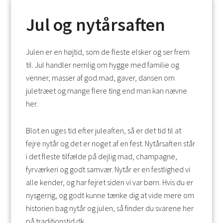
Jul og nytårsaften
Julen er en højtid, som de fleste elsker og ser frem
til. Jul handler nemlig om hygge med familie og
venner, masser af god mad, gaver, dansen om
juletræet og mange flere ting end man kan nævne
her.
Blot en uges tid efter juleaften, så er det tid til at
fejre nytår og det er noget af en fest. Nytårsaften står
i det fleste tilfælde på dejlig mad, champagne,
fyrværkeri og godt samvær. Nytår er en festlighed vi
alle kender, og har fejret siden vi var børn. Hvis du er
nysgerrig, og godt kunne tænke dig at vide mere om
historien bag nytår og julen, så finder du svarene her
på traditionstid.dk.