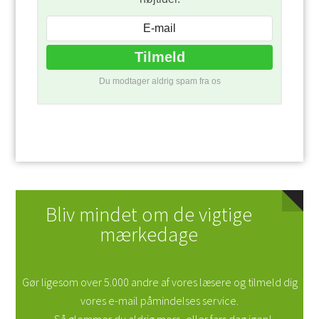
Du modtager aldrig spam fra os
Bliv mindet om de vigtige
mærkedage
Gør ligesom over 5.000 andre af vores læsere og tilmeld dig
vores e-mail påmindelses service.