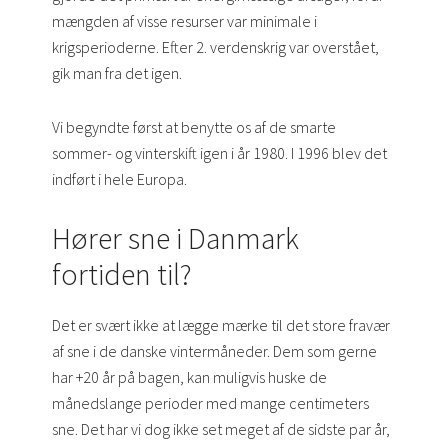
mængden af visse resurser var minimale i
krigsperioderne. Efter 2. verdenskrig var overstået,
gik man fra det igen.
Vi begyndte først at benytte os af de smarte
sommer- og vinterskift igen i år 1980. I 1996 blev det
indført i hele Europa.
Hører sne i Danmark
fortiden til?
Det er svært ikke at lægge mærke til det store fravær
af sne i de danske vintermåneder. Dem som gerne
har +20 år på bagen, kan muligvis huske de
månedslange perioder med mange centimeters
sne. Det har vi dog ikke set meget af de sidste par år,