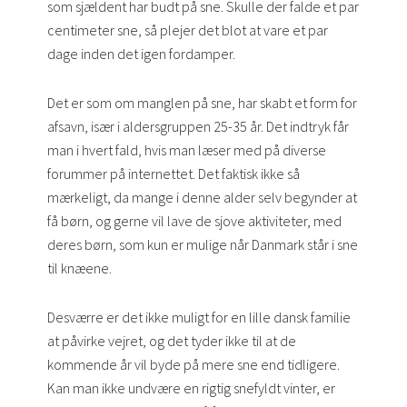
som sjældent har budt på sne. Skulle der falde et par
centimeter sne, så plejer det blot at vare et par
dage inden det igen fordamper.
Det er som om manglen på sne, har skabt et form for
afsavn, især i aldersgruppen 25-35 år. Det indtryk får
man i hvert fald, hvis man læser med på diverse
forummer på internettet. Det faktisk ikke så
mærkeligt, da mange i denne alder selv begynder at
få børn, og gerne vil lave de sjove aktiviteter, med
deres børn, som kun er mulige når Danmark står i sne
til knæene.
Desværre er det ikke muligt for en lille dansk familie
at påvirke vejret, og det tyder ikke til at de
kommende år vil byde på mere sne end tidligere.
Kan man ikke undvære en rigtig snefyldt vinter, er