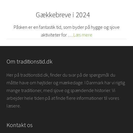
Gækkebreve i 2024
Påsken er en fantastik tid, som byder på hygge og sjove
aktiviteter for …
Læs mere
Om traditionstid.dk
Her på tradtionstid.dk, finder du svar på de spørgsmål du
måtte have om højtider og mærkedage. I Danmark har vi rigtig
mange traditioner, med sjove og spændende historier. Vi
arbejder hele tiden på at finde flere informationer til vores
læsere.
Kontakt os