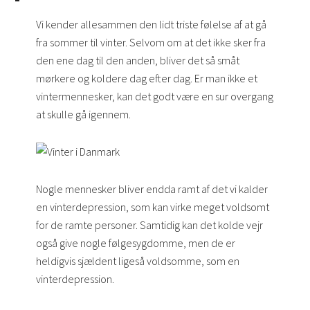
Vi kender allesammen den lidt triste følelse af at gå
fra sommer til vinter. Selvom om at det ikke sker fra
den ene dag til den anden, bliver det så småt
mørkere og koldere dag efter dag. Er man ikke et
vintermennesker, kan det godt være en sur overgang
at skulle gå igennem.
Nogle mennesker bliver endda ramt af det vi kalder
en vinterdepression, som kan virke meget voldsomt
for de ramte personer. Samtidig kan det kolde vejr
også give nogle følgesygdomme, men de er
heldigvis sjældent ligeså voldsomme, som en
vinterdepression.