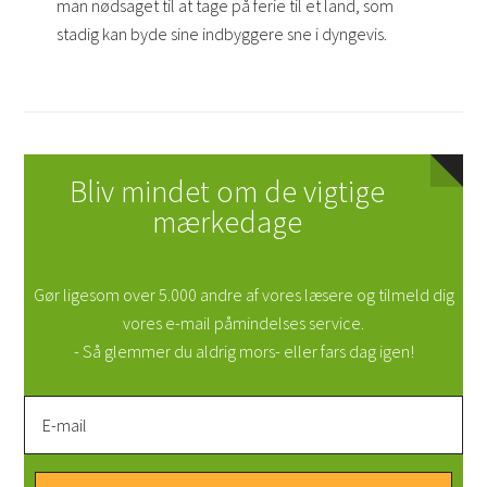
man nødsaget til at tage på ferie til et land, som
stadig kan byde sine indbyggere sne i dyngevis.
Bliv mindet om de vigtige
mærkedage
Gør ligesom over 5.000 andre af vores læsere og tilmeld dig
vores e-mail påmindelses service.
- Så glemmer du aldrig mors- eller fars dag igen!