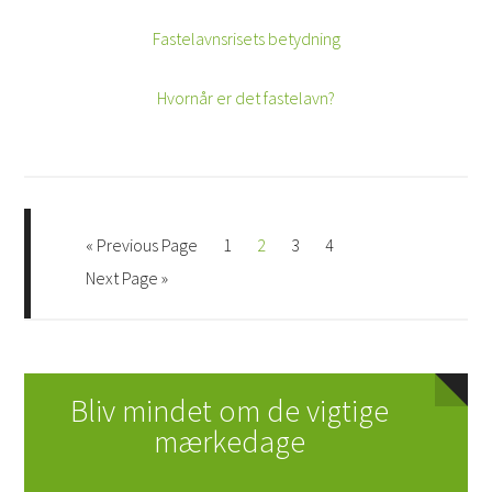
Fastelavnsrisets betydning
Hvornår er det fastelavn?
« Previous Page
1
2
3
4
Next Page »
Bliv mindet om de vigtige
mærkedage