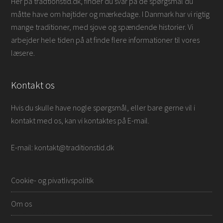
Her på tradtionstid.dk, finder du svar på de spørgsmål du
måtte have om højtider og mærkedage. I Danmark har vi rigtig
mange traditioner, med sjove og spændende historier. Vi
arbejder hele tiden på at finde flere informationer til vores
læsere.
Kontakt os
Hvis du skulle have nogle spørgsmål, eller bare gerne vil i
kontakt med os, kan vi kontaktes på E-mail.
E-mail: kontakt@traditionstid.dk
Cookie- og pivatlivspolitik
Om os