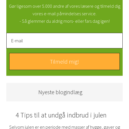
Gør ligesom over 5.000 andre af vores læsere og tilmeld dig
vores e-mail påmindelses service.
- Så glemmer du aldrig mors- eller fars dag igen!
Nyeste blogindlæg
4 Tips til at undgå indbrud i julen
Selvom julen er en periode med masser af hygge, gaver og