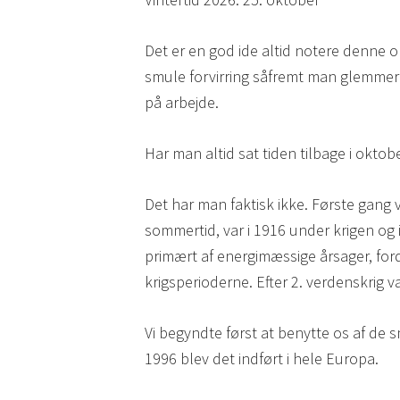
Det er en god ide altid notere denne om
smule forvirring såfremt man glemmer d
på arbejde.
Har man altid sat tiden tilbage i oktob
Det har man faktisk ikke. Første gang v
sommertid, var i 1916 under krigen og 
primært af energimæssige årsager, ford
krigsperioderne. Efter 2. verdenskrig va
Vi begyndte først at benytte os af de s
1996 blev det indført i hele Europa.