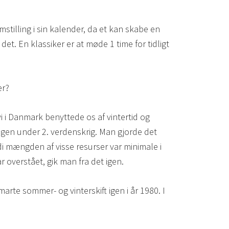
stilling i sin kalender, da et kan skabe en
et. En klassiker er at møde 1 time for tidligt
er?
i i Danmark benyttede os af vintertid og
igen under 2. verdenskrig. Man gjorde det
i mængden af visse resurser var minimale i
r overstået, gik man fra det igen.
marte sommer- og vinterskift igen i år 1980. I