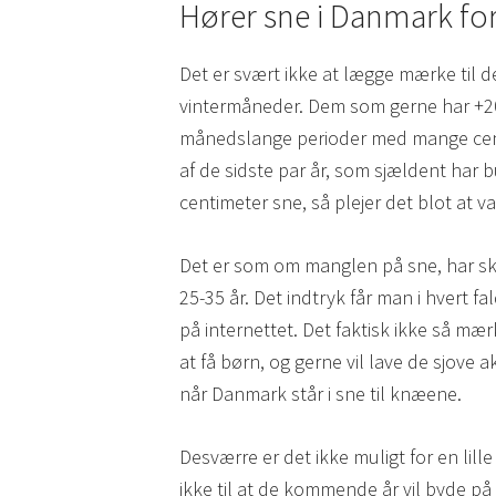
Hører sne i Danmark fort
Det er svært ikke at lægge mærke til d
vintermåneder. Dem som gerne har +20
månedslange perioder med mange centi
af de sidste par år, som sjældent har b
centimeter sne, så plejer det blot at v
Det er som om manglen på sne, har ska
25-35 år. Det indtryk får man i hvert 
på internettet. Det faktisk ikke så mæ
at få børn, og gerne vil lave de sjove 
når Danmark står i sne til knæene.
Desværre er det ikke muligt for en lille
ikke til at de kommende år vil byde på