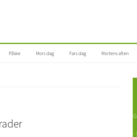
Påske
Mors dag
Fars dag
Mortens aften
G
rader
-