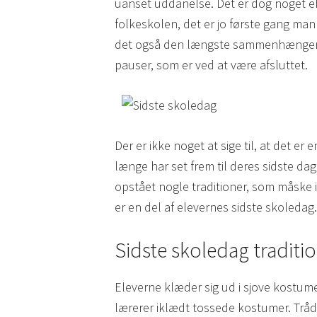
uanset uddanelse. Det er dog noget ek
folkeskolen, det er jo første gang man
det også den længste sammenhængen
pauser, som er ved at være afsluttet.
Der er ikke noget at sige til, at det er
længe har set frem til deres sidste da
opstået nogle traditioner, som måske i
er en del af elevernes sidste skoledag.
Sidste skoledag traditi
Eleverne klæder sig ud i sjove kostume
lærerer iklædt tossede kostumer. Trå