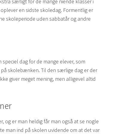
stra særligt for de mange niende klasser i
 oplever en sidste skoledag. Formentlig er
e skoleperiode uden sabbatår og andre
 en speciel dag for de mange elever, som
g på skolebænken. Til den særlige dag er der
kke giver meget mening, men alligevel altid
oner
r, og er man heldig får man også at se nogle
dte man ind på skolen uvidende om at det var