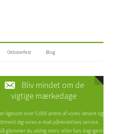
Oktoberfest
Blog
Bliv mindet om de
vigtige mærkedage
ør ligesom over 5.000 andre af vores læsere og
tilmeld dig vores e-mail påmindelses service.
 Så glemmer du aldrig mors- eller fars dag igen!