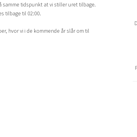
å samme tidspunkt at vi stiller uret tilbage.
s tilbage til 02:00.
D
oer, hvor vi i de kommende år slår om til