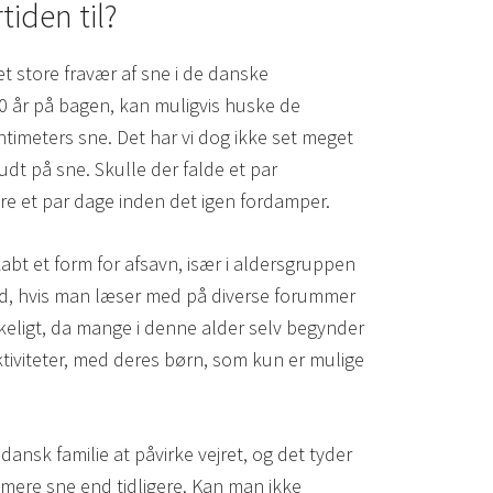
iden til?
et store fravær af sne i de danske
 år på bagen, kan muligvis huske de
meters sne. Det har vi dog ikke set meget
udt på sne. Skulle der falde et par
are et par dage inden det igen fordamper.
bt et form for afsavn, især i aldersgruppen
fald, hvis man læser med på diverse forummer
rkeligt, da mange i denne alder selv begynder
aktiviteter, med deres børn, som kun er mulige
 dansk familie at påvirke vejret, og det tyder
 mere sne end tidligere. Kan man ikke